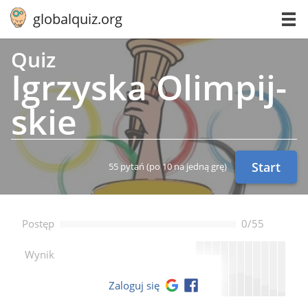
globalquiz.org
Quiz
Igrzyska Olim­pij­
skie
Start
55 pytań
(po 10 na jedną grę)
Postęp
0/55
--
Wynik
Zaloguj się