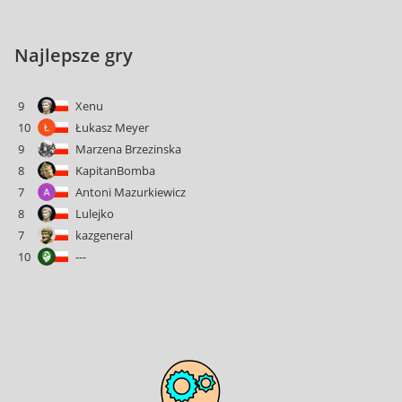
Najlepsze gry
9
Xenu
10
Łukasz Meyer
9
Marzena Brzezinska
8
KapitanBomba
7
Antoni Mazurkiewicz
8
Lulejko
7
kazgeneral
10
---