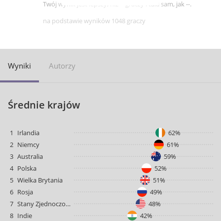
Twój wynik jest lepszy, niż -- graczy i taki sam, jak --.
na podstawie wyników 1048 graczy
Wyniki
Autorzy
Średnie krajów
1
Irlandia
62%
2
Niemcy
61%
3
Australia
59%
4
Polska
52%
5
Wielka Brytania
51%
6
Rosja
49%
7
Stany Zjednoczone
48%
8
Indie
42%