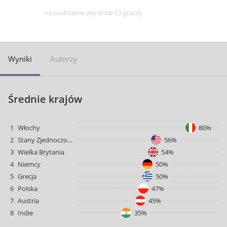
na podstawie wyników 53 graczy
Wyniki
Autorzy
Średnie krajów
1
Włochy
80%
2
Stany Zjednoczone
56%
3
Wielka Brytania
54%
4
Niemcy
50%
5
Grecja
50%
6
Polska
47%
7
Austria
45%
8
Indie
35%