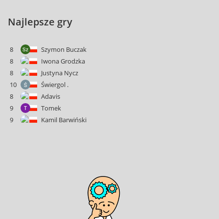
Najlepsze gry
8
Szymon Buczak
8
Iwona Grodzka
8
Justyna Nycz
10
Świergol .
8
Adavis
9
Tomek
9
Kamil Barwiński