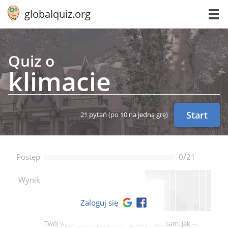
globalquiz.org
Quiz o
klimacie
Start
21 pytań
(po 10 na jedną grę)
Postęp
0/21
--
Wynik
Zaloguj się
Twój wynik jest lepszy, niż -- graczy i taki sam, jak --.