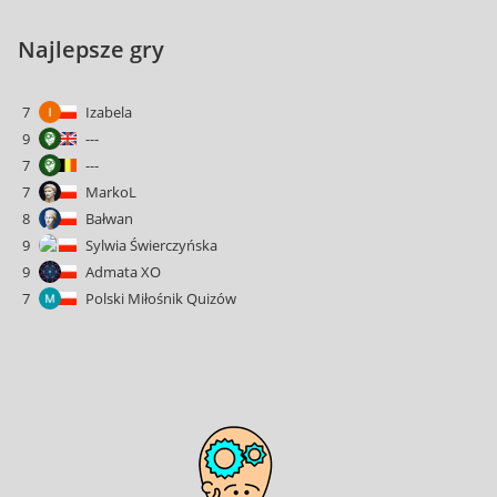
Najlepsze gry
7
Izabela
9
---
7
---
7
MarkoL
8
Bałwan
9
Sylwia Świerczyńska
9
Admata XO
7
Polski Miłośnik Quizów