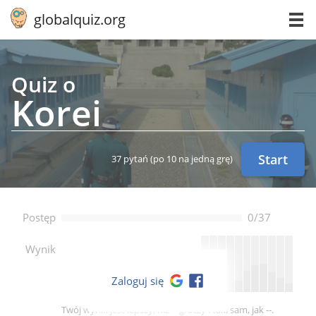
globalquiz.org
Quiz o
Korei
Start
37 pytań
(po 10 na jedną grę)
Postęp
0/37
--
Wynik
Zaloguj się
Twój wynik jest lepszy, niż -- graczy i taki sam, jak --.