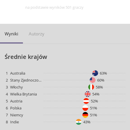
na podstawie wyników 501 graczy
Wyniki
Autorzy
Średnie krajów
1
Australia
63%
2
Stany Zjednoczone
60%
3
Włochy
58%
4
Wielka Brytania
54%
5
Austria
52%
6
Polska
51%
7
Niemcy
51%
8
Indie
43%