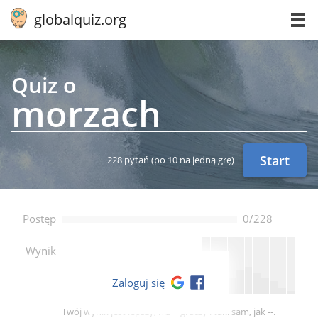
globalquiz.org
Quiz o
morzach
Start
228 pytań
(po 10 na jedną grę)
Postęp
0/228
--
Wynik
Zaloguj się
Twój wynik jest lepszy, niż -- graczy i taki sam, jak --.