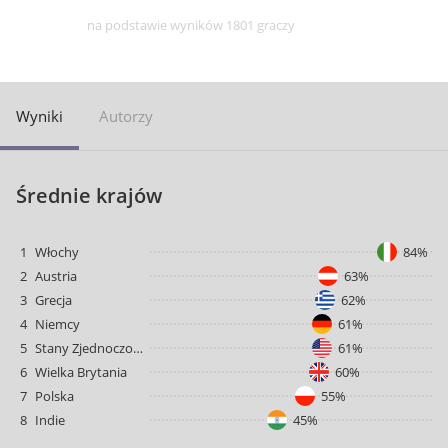
na podstawie wyników 1801 graczy
Wyniki
Autorzy
Średnie krajów
1
Włochy
84%
2
Austria
63%
3
Grecja
62%
4
Niemcy
61%
5
Stany Zjednoczone
61%
6
Wielka Brytania
60%
7
Polska
55%
8
Indie
45%