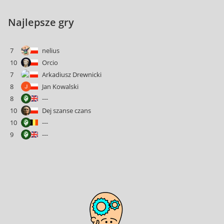
Najlepsze gry
7
nelius
10
Orcio
7
Arkadiusz Drewnicki
8
Jan Kowalski
8
---
10
Dej szanse czans
10
---
9
---