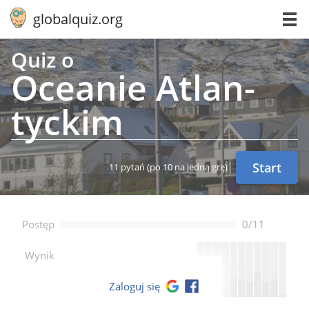
globalquiz.org
Quiz o
Oceanie Atlan­
tyc­kim
Start
11 pytań
(po 10 na jedną grę)
Postęp
0/11
--
Wynik
Zaloguj się