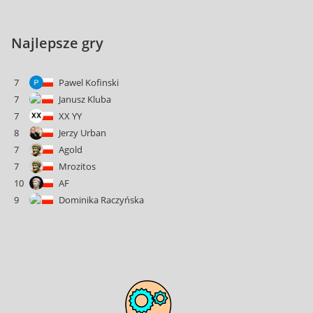
Najlepsze gry
7
Pawel Kofinski
7
Janusz Kluba
7
XX YY
8
Jerzy Urban
7
Agold
7
Mrozitos
10
AF
9
Dominika Raczyńska