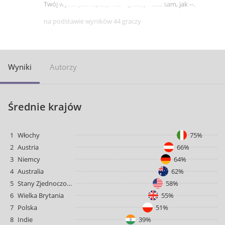
Twój wynik jest lepszy, niż -- graczy i taki sam, jak --.
na podstawie wyników 44 graczy
Wyniki
Autorzy
Średnie krajów
1
Włochy
75%
2
Austria
66%
3
Niemcy
64%
4
Australia
62%
5
Stany Zjednoczone
58%
6
Wielka Brytania
55%
7
Polska
51%
8
Indie
39%