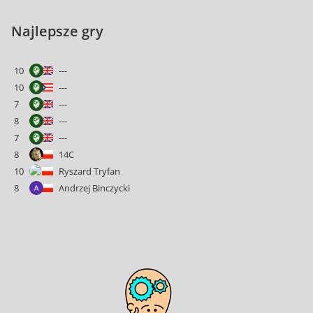
Najlepsze gry
10
---
10
---
7
---
8
---
7
---
8
14C
10
Ryszard Tryfan
8
Andrzej Binczycki