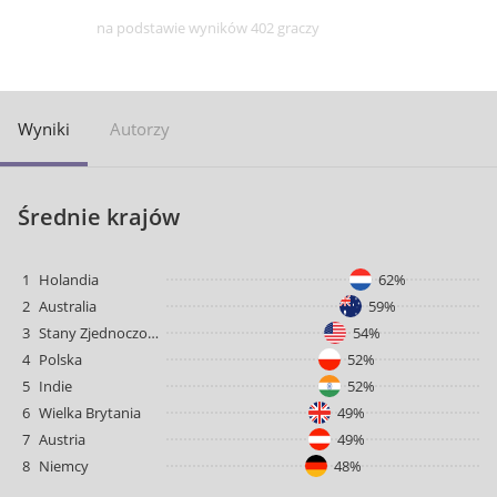
na podstawie wyników 402 graczy
Wyniki
Autorzy
Średnie krajów
1
Holandia
62%
2
Australia
59%
3
Stany Zjednoczone
54%
4
Polska
52%
5
Indie
52%
6
Wielka Brytania
49%
7
Austria
49%
8
Niemcy
48%