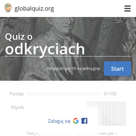
globalquiz.org
Quiz o
od­kry­ciach
Start
100 pytań
(po 10 na jedną grę)
Postęp
0/100
--
Wynik
Zaloguj się
Twój wynik jest lepszy, niż -- graczy i taki sam, jak --.