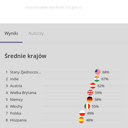
na podstawie wyników 153 graczy
Wyniki
Autorzy
Średnie krajów
1
Stany Zjednoczone
68%
2
Indie
67%
3
Austria
62%
4
Wielka Brytania
59%
5
Niemcy
58%
6
Włochy
55%
7
Polska
49%
8
Hiszpania
48%