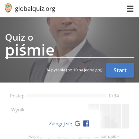
globalquiz.org
Quiz o
piśmie
Start
34 pytania
(po 10 na jedną grę)
Postęp
0/34
--
Wynik
Zaloguj się
Twój wynik jest lepszy, niż -- graczy i taki sam, jak --.