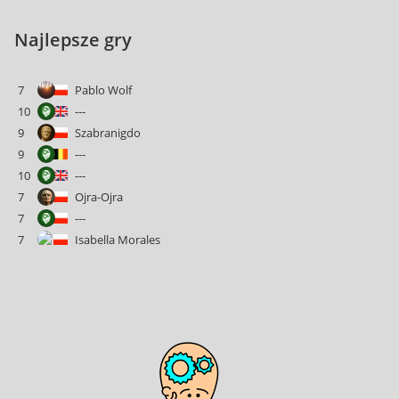
Najlepsze gry
7
Pablo Wolf
10
---
9
Szabranigdo
9
---
10
---
7
Ojra-Ojra
7
---
7
Isabella Morales