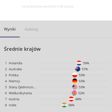
na podstawie wyników 4186 graczy
Wyniki
Autorzy
Średnie krajów
1
Holandia
59%
2
Australia
57%
3
Polska
53%
4
Niemcy
53%
5
Stany Zjednoczone
53%
6
Wielka Brytania
52%
7
Austria
48%
8
Indie
38%