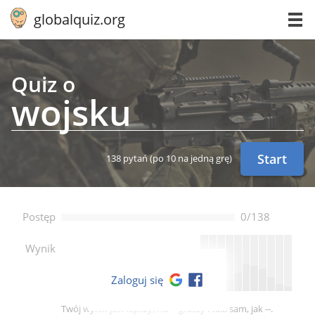
globalquiz.org
Quiz o
wojsku
Start
138 pytań
(po 10 na jedną grę)
Postęp
0/138
--
Wynik
Zaloguj się
Twój wynik jest lepszy, niż -- graczy i taki sam, jak --.