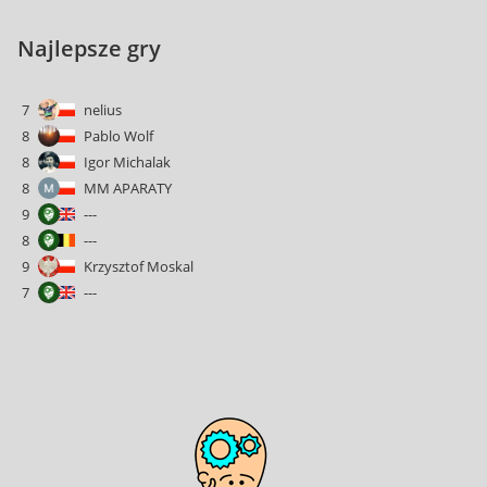
Najlepsze gry
7
nelius
8
Pablo Wolf
8
Igor Michalak
8
MM APARATY
9
---
8
---
9
Krzysztof Moskal
7
---