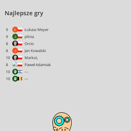
Najlepsze gry
9
Łukasz Meyer
9
plinia
8
Orcio
8
Jan Kowalski
10
MarkoL
8
Paweł Adamiak
10
---
10
---