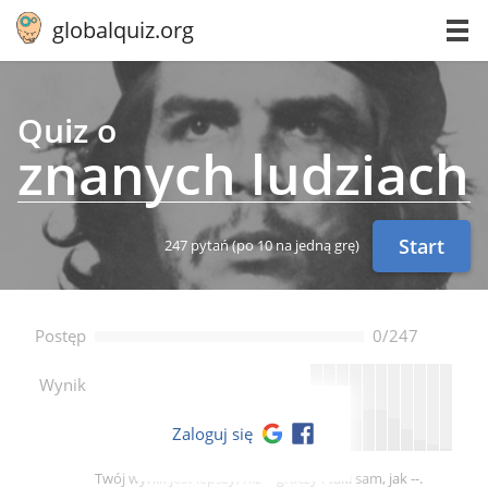
globalquiz.org
Quiz o
znanych ludziach
Start
247 pytań
(po 10 na jedną grę)
Postęp
0/247
--
Wynik
Zaloguj się
Twój wynik jest lepszy, niż -- graczy i taki sam, jak --.