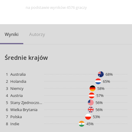
na podstawie wyników 4576 graczy
Wyniki
Autorzy
Średnie krajów
1
Australia
68%
2
Holandia
65%
3
Niemcy
58%
4
Austria
57%
5
Stany Zjednoczone
56%
6
Wielka Brytania
56%
7
Polska
53%
8
Indie
45%