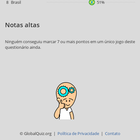
8
Brasil
51%
Notas altas
Ninguém conseguiu marcar 7 ou mais pontos em um único jogo deste
questionário ainda.
© GlobalQuiz.org |
Política de Privacidade
|
Contato