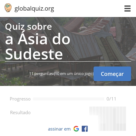
globalquiz.org
Quiz sobre
a Ásia do
Sudeste
Começar
11 perguntas
(10 em um único jogo)
Progresso
0/11
--
Resultado
assinar em