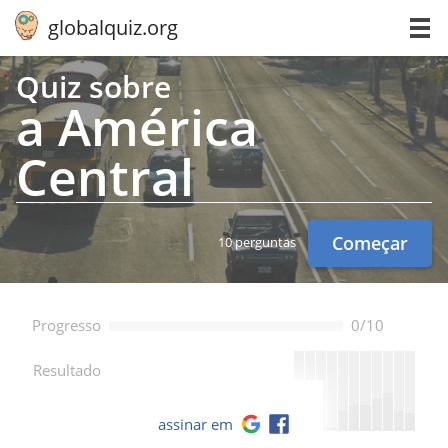
globalquiz.org
Quiz sobre
a América
Central
Começar
10 perguntas
Progresso
0/10
--
Resultado
assinar em