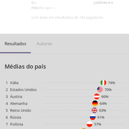
Sua pontuação é melhor que -- de jogadores e o
mesmo que --.
com base em resultados de 145 jogadores
Resultados
Autores
Médias do país
1
Itália
74%
2
Estados Unidos
70%
3
Áustria
66%
4
Alemanha
64%
5
Reino Unido
63%
6
Rússia
61%
7
Polónia
57%