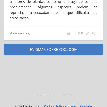
criadores de plantas como uma praga de colheita
problemática. Algumas espécies podem se
reproduzir assexuadamente, o que dificulta sua
erradicação.
globalquiz.org
0
0
ENIGMAS SOBRE ZOOLOGIA
Jogue e veja mais perguntas
© GlobalQuiz.org |
Política de Privacidade
|
Contato
QUIZ SOBRE ANIMAIS