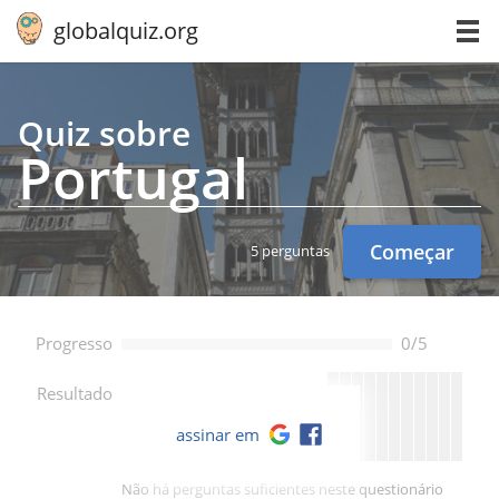
globalquiz.org
Quiz sobre
Portugal
Começar
5 perguntas
Progresso
0/5
--
Resultado
assinar em
Não há perguntas suficientes neste questionário