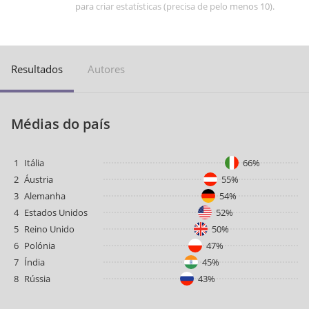
para criar estatísticas (precisa de pelo menos 10).
Resultados
Autores
Médias do país
1
Itália
66%
2
Áustria
55%
3
Alemanha
54%
4
Estados Unidos
52%
5
Reino Unido
50%
6
Polónia
47%
7
Índia
45%
8
Rússia
43%