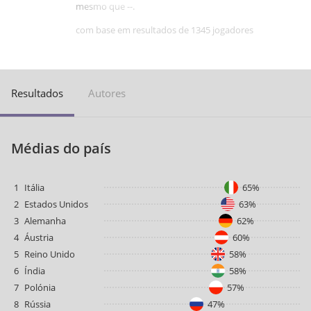
mesmo que --.
com base em resultados de 1345 jogadores
Resultados
Autores
Médias do país
1
Itália
65%
2
Estados Unidos
63%
3
Alemanha
62%
4
Áustria
60%
5
Reino Unido
58%
6
Índia
58%
7
Polónia
57%
8
Rússia
47%