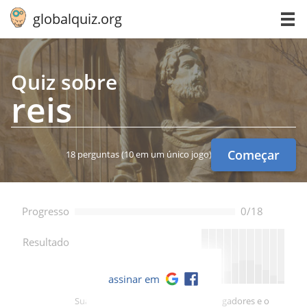
globalquiz.org
Quiz sobre
reis
Começar
18 perguntas
(10 em um único jogo)
Progresso
0/18
--
Resultado
assinar em
Sua pontuação é melhor que -- de jogadores e o