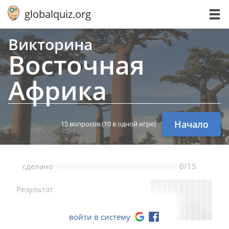
globalquiz.org
Викторина
Вос­точ­ная
Африка
Начало
15 вопросов
(10 в одной игре)
сделано
0/15
--
Результат
войти в систему