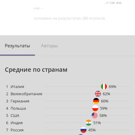
Ваш результат лучше, чем -- игроков, и так же,
как --
основано на результатах 286 игроков
Результаты
Авторы
Средние по странам
1
Италия
69%
2
Великобритания
62%
3
Германия
60%
4
Польша
59%
5
США
58%
6
Индия
51%
7
Россия
45%