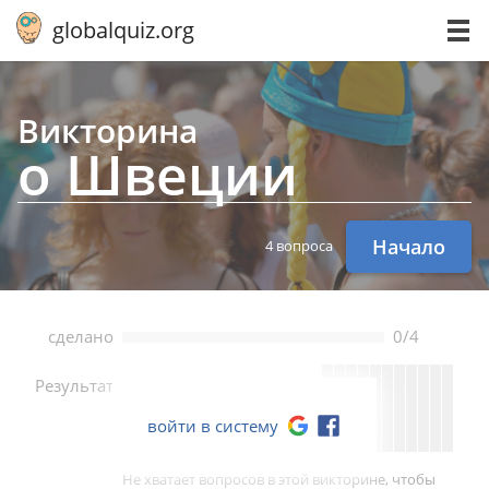
globalquiz.org
Викторина
о Швеции
Начало
4 вопроса
сделано
0/4
--
Результат
войти в систему
Не хватает вопросов в этой викторине, чтобы