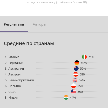
создать статистику (требуется более 10).
Результаты
Авторы
Средние по странам
1
Италия
71%
2
Германия
60%
3
Австралия
59%
4
Австрия
58%
5
Великобритания
57%
6
Польша
55%
7
США
55%
8
Индия
44%