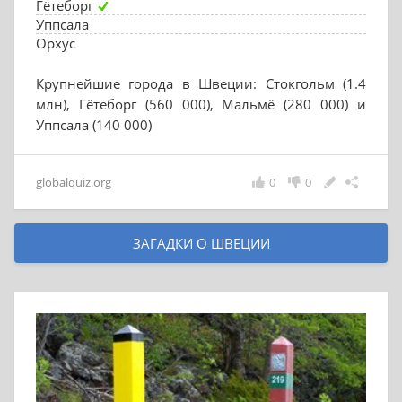
Гётеборг
Уппсала
Орхус
Крупнейшие города в Швеции: Стокгольм (1.4
млн), Гётеборг (560 000), Мальмё (280 000) и
Уппсала (140 000)
globalquiz.org
0
0
ЗАГАДКИ О ШВЕЦИИ