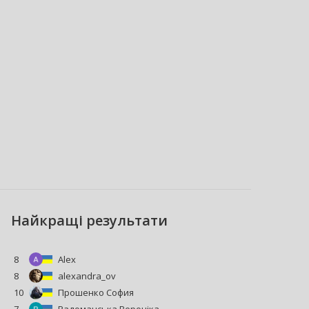
Hайкращі результати
8
Alex
8
alexandra_ov
10
Прошенко София