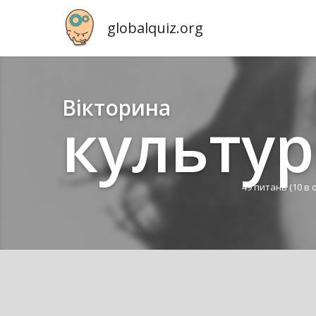
globalquiz.org
Вікторина
культур
49 питань
(10 в 