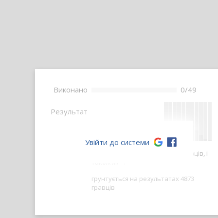
Bиконано
0/49
--
Pезультат
Увійти до системи
Ваш результат краще, ніж -- гравців, і
також як --.
грунтується на результатах 4873
гравців