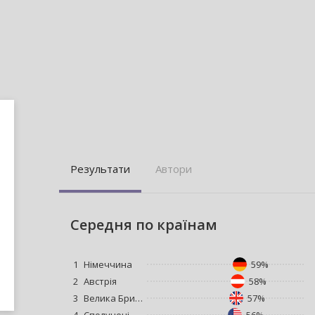
Pезультати
Aвтори
Cередня по країнам
1
Німеччина
59%
2
Австрія
58%
3
Велика Британія
57%