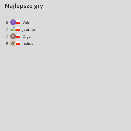
Najlepsze gry
8
VeB
7
Joanna
7
Olga
9
nelius