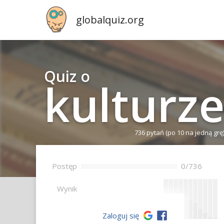
globalquiz.org
Quiz o
kulturz
736 pytań
(po 10 na jedną grę
Postęp
0/736
--
Wynik
Zaloguj się