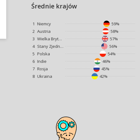
Średnie krajów
1
Niemcy
59%
2
Austria
58%
3
Wielka Brytania
57%
4
Stany Zjednoczone
56%
5
Polska
54%
6
Indie
46%
7
Rosja
45%
8
Ukraina
42%