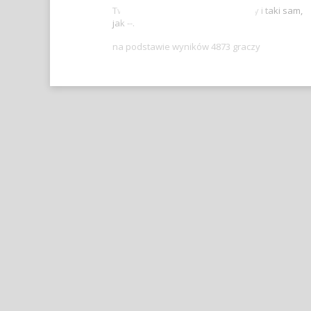
Twój wynik jest lepszy, niż -- graczy i taki sam,
jak --.
na podstawie wyników 4873 graczy