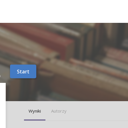
e
Start
)
Wyniki
Autorzy