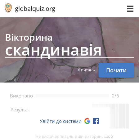
globalquiz.org
Вікторина
ска­н­ди­на­вія
Почати
6 питань
Bиконано
0/6
--
Pезультат
Увійти до системи
Не вистачає питань в цій вікторині, щоб