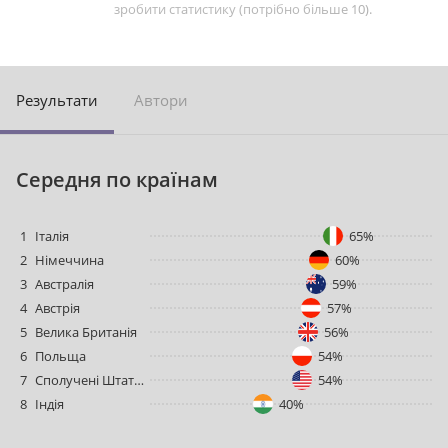
зробити статистику (потрібно більше 10).
Pезультати
Aвтори
Cередня по країнам
1
Італія
65%
2
Німеччина
60%
3
Австралія
59%
4
Австрія
57%
5
Велика Британія
56%
6
Польща
54%
7
Сполучені Штати Америки
54%
8
Індія
40%