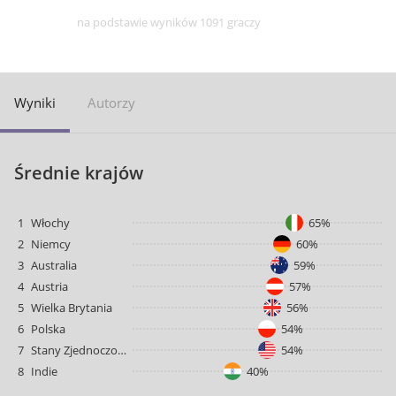
na podstawie wyników 1091 graczy
Wyniki
Autorzy
Średnie krajów
1
Włochy
65%
2
Niemcy
60%
3
Australia
59%
4
Austria
57%
5
Wielka Brytania
56%
6
Polska
54%
7
Stany Zjednoczone
54%
8
Indie
40%