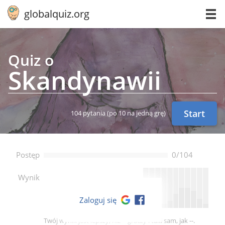
globalquiz.org
Quiz o
Skan­dy­na­wii
Start
104 pytania
(po 10 na jedną grę)
Postęp
0/104
--
Wynik
Zaloguj się
Twój wynik jest lepszy, niż -- graczy i taki sam, jak --.