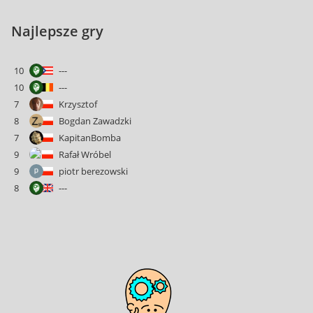
Najlepsze gry
10
---
10
---
7
Krzysztof
8
Bogdan Zawadzki
7
KapitanBomba
9
Rafał Wróbel
9
piotr berezowski
8
---