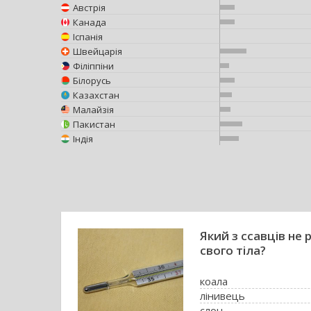
Австрія
Канада
Іспанія
Швейцарія
Філіппіни
Білорусь
Казахстан
Малайзія
Пакистан
Індія
Який з ссавців не
свого тіла?
коала
лінивець
слон