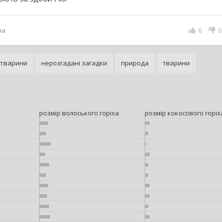
на
6
0
 тварини
нерозгадані загадки
природа
тварини
розмір волоського горіха
розмір кокосового горіх