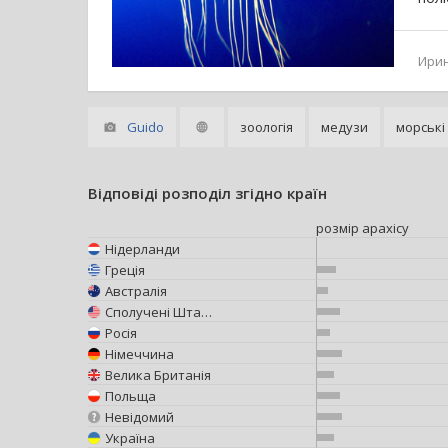
Ири
Guido
зоологія
медузи
морські
Відповіді розподіл згідно країн
розмір арахісу
Нідерланди
Греція
Австралія
Сполучені Штати Америки
Росія
Німеччина
Велика Британія
Польща
Невідомий
Україна