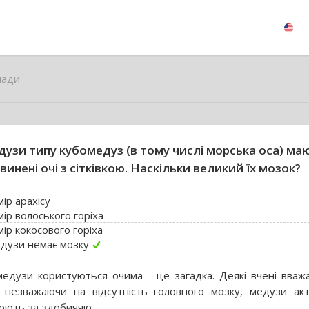
лади
узи типу кубомедуз (в тому числі морська оса) ма
винені очі з сітківкою. Наскільки великий їх мозок?
ір арахісу
ір волоського горіха
ір кокосового горіха
едузи немає мозку
медузи користуються очима - це загадка. Деякі вчені вваж
 незважаючи на відсутність головного мозку, медузи ак
юють за здобиччю.