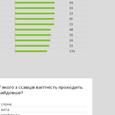
94
30
23
65
33
48
36
26
33
374
У якого з ссавців вагітність проходить
найдовше?
 слона
 кита
у верблюда