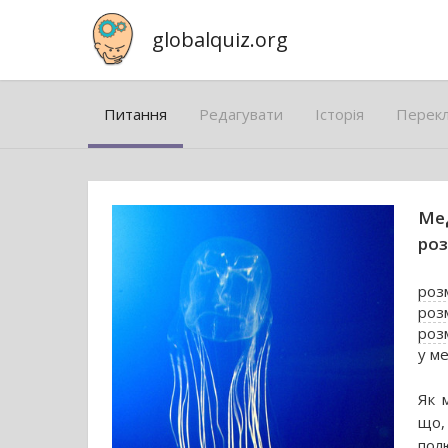
globalquiz.org
Питання
Редагувати
Історія
Перек
Мед
роз
розм
розм
розм
у м
Як 
що,
пол