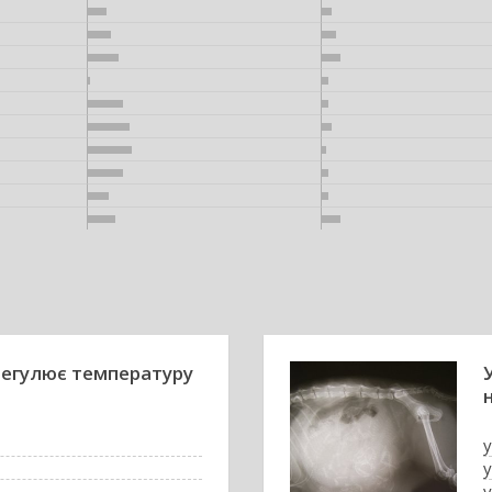
 регулює температуру
у
у