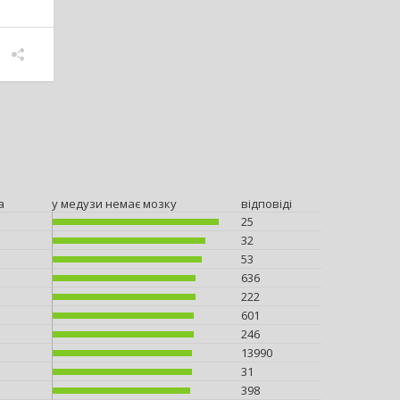
а
у медузи немає мозку
відповіді
25
32
53
636
222
601
246
13990
31
398