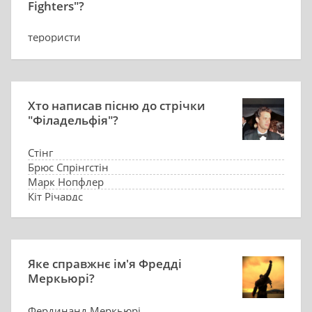
Fighters"?
терористи
реактивні
прихильники Кунг-Фу
НЛО
Хто написав пісню до стрічки
"Філадельфія"?
Стінг
Брюс Спрінгстін
Марк Нопфлер
Кіт Річардс
Яке справжнє ім'я Фредді
Меркьюрі?
Фердинанд Меркьюрі