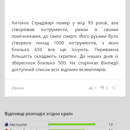
Антоніо Страдіварі помер у віці 93 років, але
створював інструменти, разом зі своїми
помічниками, до самої смерті. Його руками було
створено понад 1000 інструментів, з яких
близько 650 все ще існують. Переважна
більшість складають скрипки. До наших днів їх
збереглося близько 500. На сторінках Вікіпедії
доступний список всіх відомих екземплярів.
Ирина
0
0
Відповіді розподіл згідно країн
19
Австралія