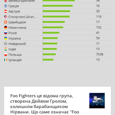
56
Велика Британія
16
Греція
35
Австрія
116
Сполучені Штати Америки
17
Швейцарія
152
Німеччина
41
Росія
59
Україна
11
Невідомий
15
Індія
7538
Польща
15
Ірландія
Foo Fighters це відома група,
створена Дейвом Гролом,
колишнім барабанщиком
Нірвани. Що саме означає "Foo