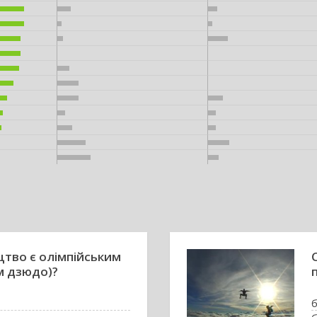
цтво є олімпійським
м дзюдо)?
б