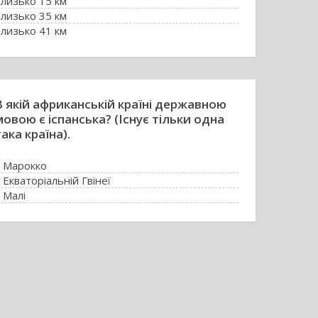
лизько 15 км
лизько 35 км
лизько 41 км
В якій африканській країні державною
мовою є іспанська? (Існує тільки одна
така країна).
в Марокко
 Екваторіальній Гвінеї
 Малі
 Сенегалі