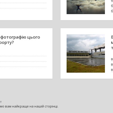
б
б
б
 фотографію цього
рорту?
в
в
в
т
мо вам найкраще на нашій сторінці.