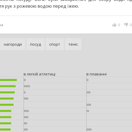
тя рук з рожевою водою перед їжею.
на
0
0
нагороди
посуд
спорт
теніс
в легкій атлетиці
в плаванні