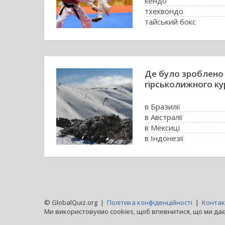
кендо
тхеквондо
тайський бокс
Де було зроблено
гірськолижного ку
в Бразилії
в Австралії
в Мексиці
в Індонезії
© GlobalQuiz.org |
Політика конфіденційності
|
Kонтак
Ми використовуємо cookies, щоб впевнитися, що ми дає