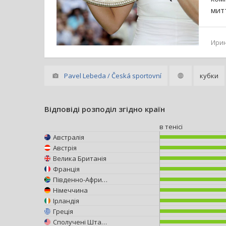
мит
Ири
Pavel Lebeda / Česká sportovní
кубки
Відповіді розподіл згідно країн
в тенісі
Австралія
Австрія
Велика Британія
Франція
Південно-Африканська Республіка
Німеччина
Ірландія
Греція
Сполучені Штати Америки