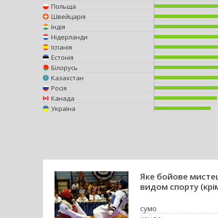
Польща
Швейцарія
Індія
Нідерланди
Іспанія
Естонія
Білорусь
Казахстан
Росія
Канада
Україна
Яке бойове мисте
видом спорту (крі
сумо