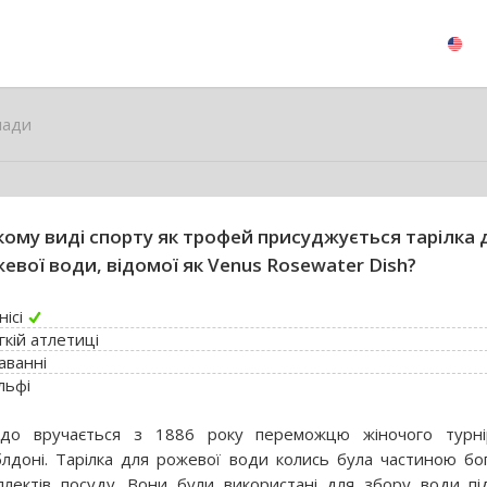
лади
кому виді спорту як трофей присуджується тарілка 
евої води, відомої як Venus Rosewater Dish?
нісі
гкій атлетиці
аванні
льфі
до вручається з 1886 року переможцю жіночого турні
блдоні. Тарілка для рожевої води колись була частиною бо
плектів посуду. Вони були використані для збору води пі