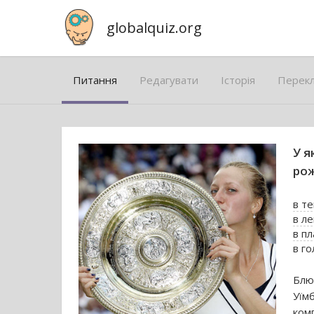
globalquiz.org
Питання
Редагувати
Історія
Перек
У я
рож
в те
в ле
в пл
в го
Блю
Уїм
ком