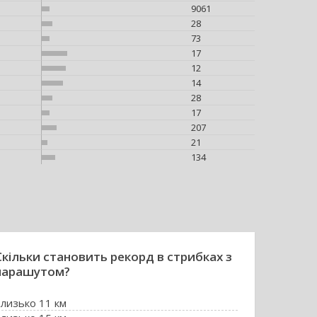
9061
28
73
17
12
14
28
17
207
21
134
Скільки становить рекорд в стрибках з
парашутом?
лизько 11 км