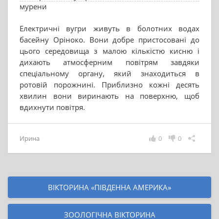
мурени
Електричні вугри живуть в болотних водах
басейну Оріноко. Вони добре пристосовані до
цього середовища з малою кількістю кисню і
дихають атмосферним повітрям завдяки
спеціальному органу, який знаходиться в
ротовій порожнині. Приблизно кожні десять
хвилин вони виринають на поверхню, щоб
вдихнути повітря.
Ирина
0
0
ВІКТОРИНА «ПІВДЕННА АМЕРИКА»
ЗООЛОГІЧНА ВІКТОРИНА