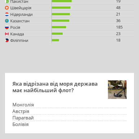
19
Пакистан
48
Швейцарія
21
Нідерланди
36
Казахстан
185
Росія
23
Канада
18
Філіппіни
Яка відрізана від моря держава
має найбільший флот?
Монголія
Австрія
Парагвай
Болівія