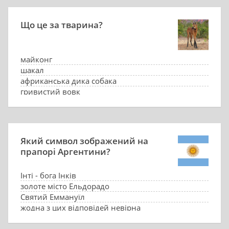
Що це за тварина?
майконг
шакал
африканська дика собака
гривистий вовк
Який символ зображений на
прапорі Аргентини?
Інті - бога Інків
золоте місто Ельдорадо
Святий Еммануїл
жодна з цих відповідей невірна