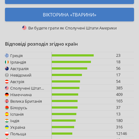
ВІКТОРИНА «ТВАРИНИ»
Ви будете грати як
Сполучені Штати Америки
Відповіді розподіл згідно країн
23
Греція
18
Ірландія
56
Австралія
17
Невідомий
54
Австрія
385
Сполучені Штати Америки
409
Німеччина
165
Велика Британія
37
Білорусь
13
Іспанія
180
Індія
316
Україна
12146
Польща