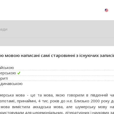
лади
ю мовою написані самі старовинні з існуючих записі
айською
ерською
вриті
ндинавською
ерська мова - це та мова, якою говорили в південній ча
потамії, принаймні, 4 тис. років до н.е. Близько 2000 року до
мова вимістила аккадська мова, але шумерську мову н
ористовували для церемоніальних, літературних і наукових за