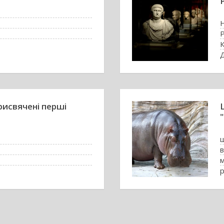
Р
Д
рисвячені перші
р