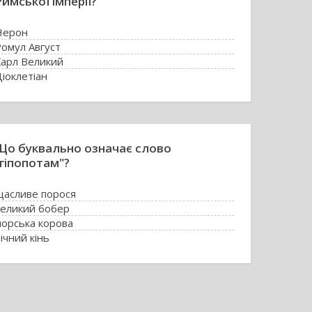
Римської імперії?
Нерон
омул Август
Карл Великий
іоклетіан
Що буквально означає слово
"гіпопотам"?
щасливе порося
великий бобер
морська корова
ічний кінь