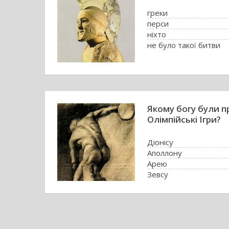
греки
перси
ніхто
не було такої битви
Якому богу були п
Олімпійські Ігри?
Діонісу
Аполлону
Арею
Зевсу