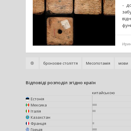
- д
заб
від
функ
Ири
бронзове століття
Месопотамія
мови
Відповіді розподіл згідно країн
китайською
Естонія
Мексика
Італія
Казахстан
Франція
Греція