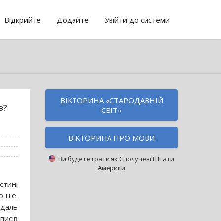
Відкрийте
Додайте
Увійти до системи
ВІКТОРИНА «СТАРОДАВНІЙ
в?
СВІТ»
ВІКТОРИНА ПРО МОВИ
Ви будете грати як
Сполучені Штати
Америки
стині
 н.е.
адаль
писів