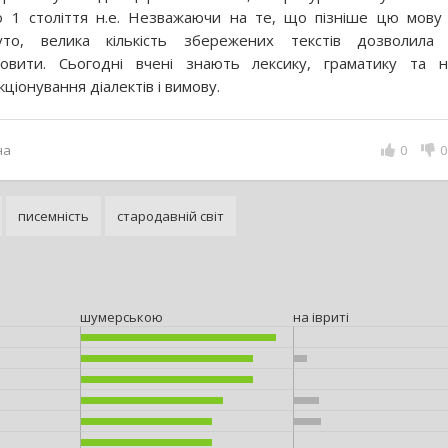
о 1 століття н.е. Незважаючи на те, що пізніше цю мову
уто, велика кількість збережених текстів дозволила
новити. Сьогодні вчені знають лексику, граматику та н
ціонування діалектів і вимову.
на
0
0
писемність
стародавній світ
шумерською
на івриті