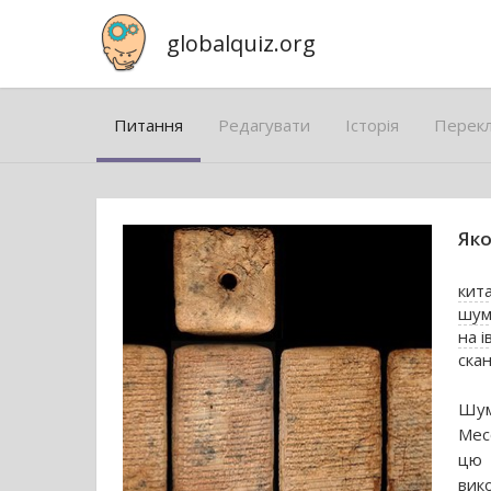
globalquiz.org
Питання
Редагувати
Історія
Перек
Яко
кит
шум
на і
ска
Шум
Месо
цю 
вик