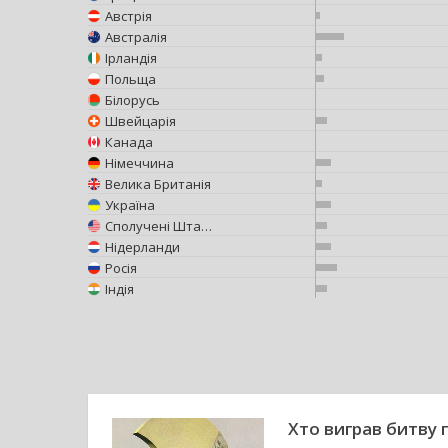
Австрія
Австралія
Ірландія
Польща
Білорусь
Швейцарія
Канада
Німеччина
Велика Британія
Україна
Сполучені Штати Америки
Нідерланди
Росія
Індія
Хто виграв битву 