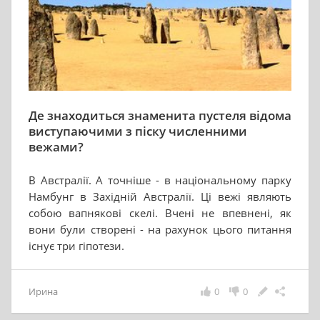
Де знаходиться знаменита пустеля відома
виступаючими з піску численними
вежами?
В Австралії. А точніше - в національному парку
Намбунг в Західній Австралії. Ці вежі являють
собою вапнякові скелі. Вчені не впевнені, як
вони були створені - на рахунок цього питання
існує три гіпотези.
Ирина
0
0