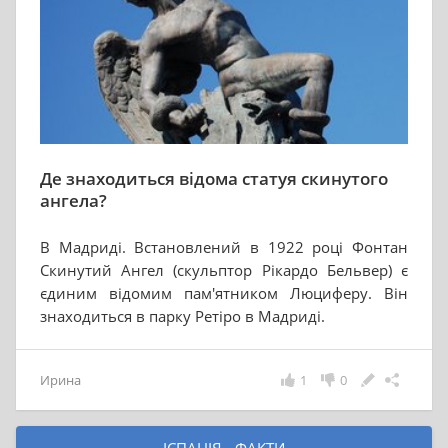
Де знаходиться відома статуя скинутого
ангела?
В Мадриді. Встановлений в 1922 році Фонтан
Скинутий Ангел (скульптор Рікардо Бельвер) є
єдиним відомим пам'ятником Люциферу. Він
знаходиться в парку Ретіро в Мадриді.
Ирина
1
0