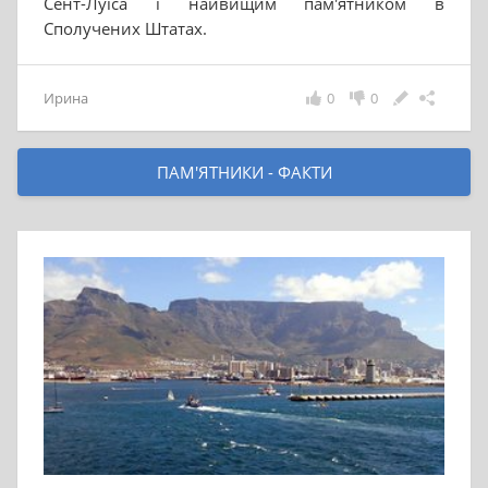
Сент-Луїса і найвищим пам'ятником в
Сполучених Штатах.
Ирина
0
0
ПАМ'ЯТНИКИ - ФАКТИ