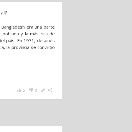
al?
e Bangladesh era una parte
s poblada y la más rica de
el país. En 1971, después
, la provincia se convirtió
5
0