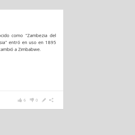
nocido como "Zambezia del
sia" entró en uso en 1895
 cambió a Zimbabwe.
6
0