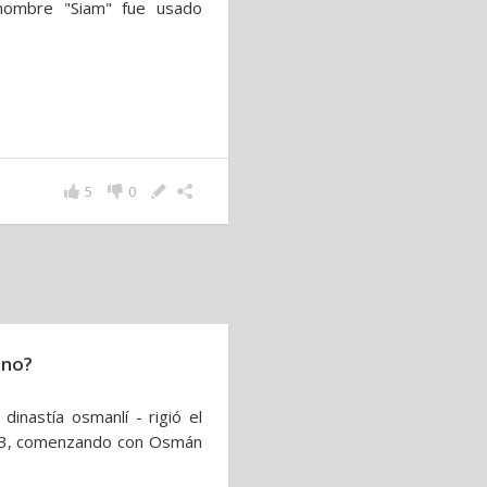
 nombre "Siam" fue usado
5
0
ano?
inastía osmanlí - rigió el
23, comenzando con Osmán