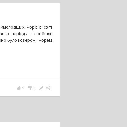
ймолодших морів в світі.
ового періоду і пройшло
воно було і озером і морем.
5
0