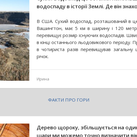
водоспаду в історії Землі. Де він зна
В США. Сухий водоспад, розташований в це
Вашингтон, має 5 км в ширину і 120 метрі
перевищує розмір існуючих водоспадів. Швид
в кінці останнього льодовикового періоду. 
в чотириста разів перевищував загальну ц
річок.
Ирина
ФАКТИ ПРО ГОРИ
Дерево щороку, збільшується на оди
шари ми можемо точно визначити вік