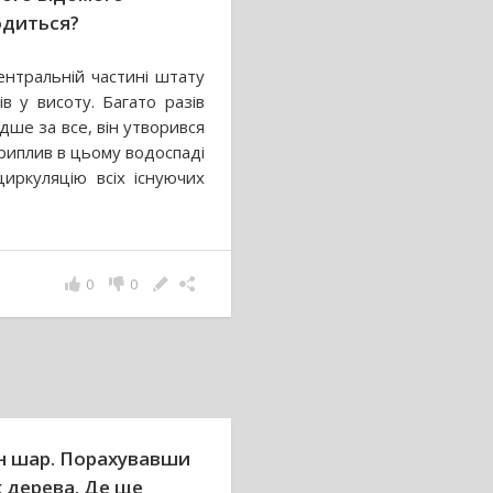
ходиться?
нтральній частині штату
в у висоту. Багато разів
ше за все, він утворився
Приплив в цьому водоспаді
иркуляцію всіх існуючих
0
0
н шар. Порахувавши
 дерева. Де ще