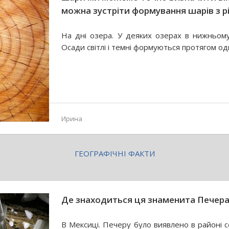
можна зустріти формування шарів з 
На дні озера. У деяких озерах в нижньому
Осади світлі і темні формуються протягом од
Ирина
ГЕОГРАФІЧНІ ФАКТИ
Де знаходиться ця знаменита Печера
В Мексиці. Печеру було виявлено в районі с