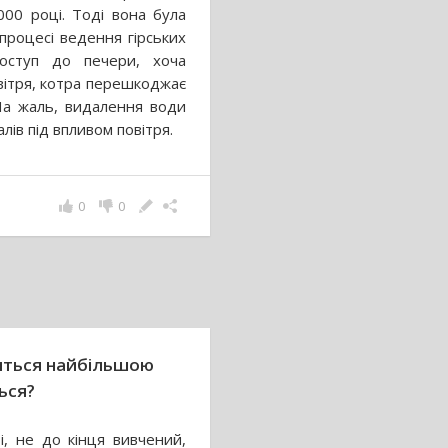
00 році. Тоді вона була
процесі ведення гірських
оступ до печери, хоча
вітря, котра перешкоджає
На жаль, видалення води
ів під впливом повітря.
0
0
иться найбільшою
ься?
і, не до кінця вивчений,