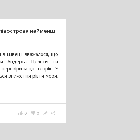
о півострова найменш
я в Швеції вважалося, що
иви Андерса Цельсія на
 перевірити цю теорію. У
ься зниження рівня моря,
0
0