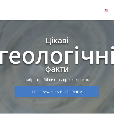
Цікаві
гео­ло­гі­ч­н
факти
вибрані із 66 питань про географію
ГЕОГРАФІЧНА ВІКТОРИНА