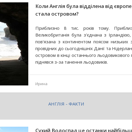
Коли Англія була відділена від європ
стала островом?
Приблизно 8 тис. років тому. Прибли
Великобританія була з'єднана з Ірландією,
пов'язана з континентом поясом низьких 
провідних до сьогоднішніх Данії та Нідерлан
островом в кінці останнього льодовикового 
піднявся з-за танення льодовиків.
Ирина
АНГЛІЯ - ФАКТИ
Сухий Водоспад це останки найбільш