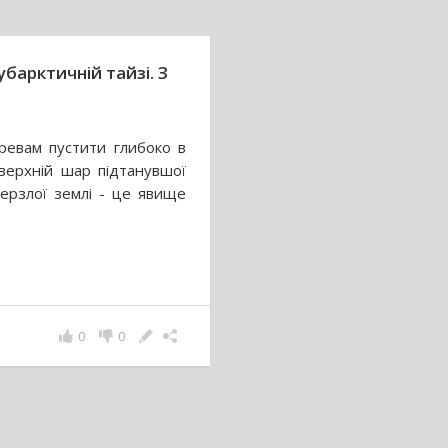
убарктичній тайзі. З
ревам пустити глибоко в
 верхній шар підтанувшої
ерзлої землі - це явище
0
0