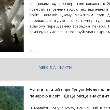
працювали над розширенням копальні в 20
повністю заповнена водою, яку відкачали в 
робіт. Завдяки цьому можливим став д
переважає там дуже висока температура по
вільному перебуванню всередині печери. 
призводить до повільного руйнування кристал
Ирина
МЕКСИКА - ФАКТИ
Національний парк Гунунг Мулу слав
печерою в світі. Де це місце знаходит
В Малайзії. Гунунг Мулу, найбільший в світ