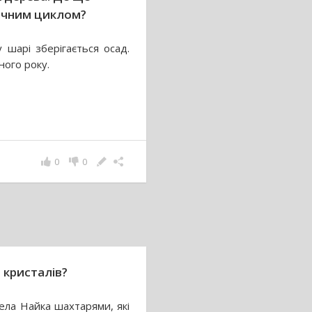
річним циклом?
 шарі зберігається осад.
ного року.
0
0
 кристалів?
ела Найка шахтарями, які