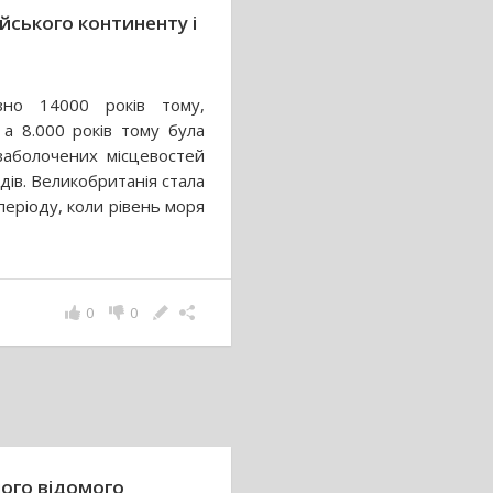
ейського континенту і
зно 14000 років тому,
 а 8.000 років тому була
заболочених місцевостей
дів. Великобританія стала
періоду, коли рівень моря
0
0
ого відомого