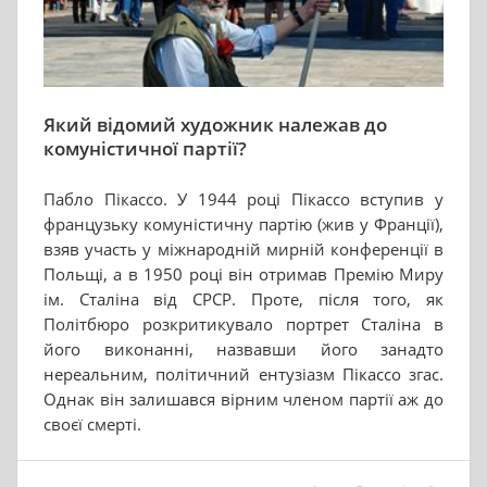
Який відомий художник належав до
комуністичної партії?
Пабло Пікассо. У 1944 році Пікассо вступив у
французьку комуністичну партію (жив у Франції),
взяв участь у міжнародній мирній конференції в
Польщі, а в 1950 році він отримав Премію Миру
ім. Сталіна від СРСР. Проте, після того, як
Політбюро розкритикувало портрет Сталіна в
його виконанні, назвавши його занадто
нереальним, політичний ентузіазм Пікассо згас.
Однак він залишався вірним членом партії аж до
своєї смерті.