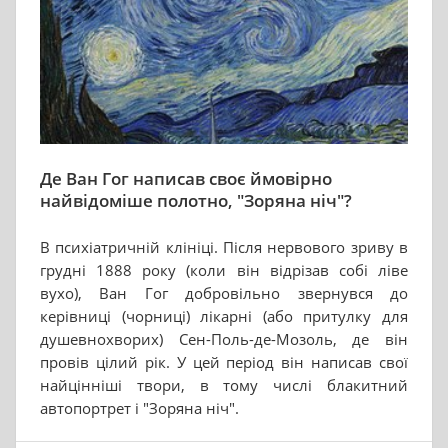
Де Ван Гог написав своє ймовірно
найвідоміше полотно, "Зоряна ніч"?
В психіатричній клініці. Після нервового зриву в
грудні 1888 року (коли він відрізав собі ліве
вухо), Ван Гог добровільно звернувся до
керівниці (чорниці) лікарні (або притулку для
душевнохворих) Сен-Поль-де-Мозоль, де він
провів цілий рік. У цей період він написав свої
найцінніші твори, в тому числі блакитний
автопортрет і "Зоряна ніч".