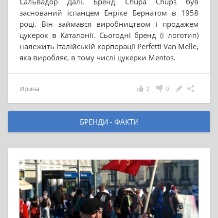
Сальвадор Далі. Бренд Chupa Chups був
заснований іспанцем Енріке Бернатом в 1958
році. Він займався виробництвом і продажем
цукерок в Каталонії. Сьогодні бренд (і логотип)
належить італійській корпорації Perfetti Van Melle,
яка виробляє, в тому числі цукерки Mentos.
Ирина
2
0
БРЕНДИ - ФАКТИ