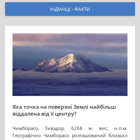
ІНДІАНЦІ - ФАКТИ
Яка точка на поверхні Землі найбільш
віддалена від її центру?
Чимборасо, Еквадор, 6268 м. вис. н.п.м.
Географічно Чимборасо розташований близько