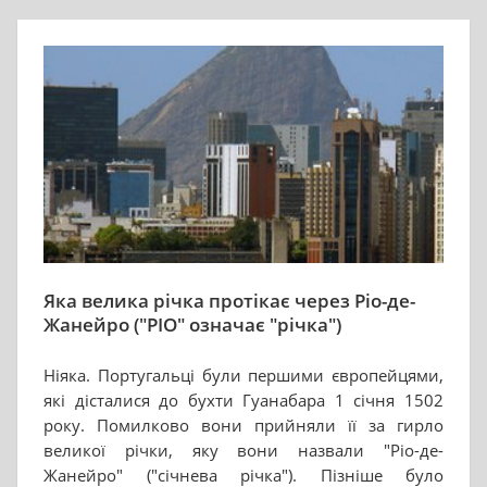
Яка велика річка протікає через Ріо-де-
Жанейро ("РІО" означає "річка")
Ніяка. Португальці були першими європейцями,
які дісталися до бухти Гуанабара 1 січня 1502
року. Помилково вони прийняли її за гирло
великої річки, яку вони назвали "Ріо-де-
Жанейро" ("січнева річка"). Пізніше було