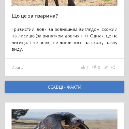
Що це за тварина?
Гривистий вовк за зовнішнім виглядом схожий
на лисицю (за винятком довгих ніг). Однак, це не
лисиця, і не вовк, не дивлячись на схожу назву
виду.
Ирина
2
0
ССАВЦІ - ФАКТИ