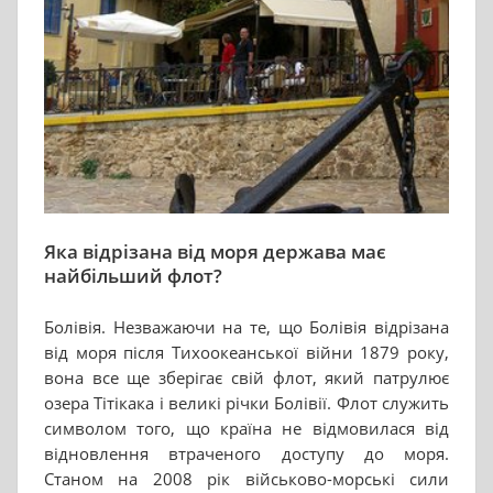
Яка відрізана від моря держава має
найбільший флот?
Болівія. Незважаючи на те, що Болівія відрізана
від моря після Тихоокеанської війни 1879 року,
вона все ще зберігає свій флот, який патрулює
озера Тітікака і великі річки Болівії. Флот служить
символом того, що країна не відмовилася від
відновлення втраченого доступу до моря.
Станом на 2008 рік військово-морські сили