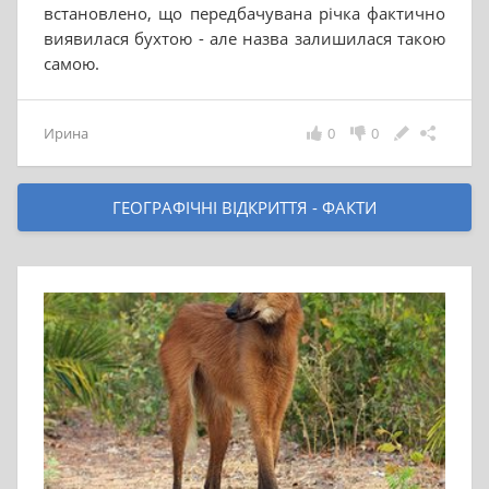
встановлено, що передбачувана річка фактично
виявилася бухтою - але назва залишилася такою
самою.
Ирина
0
0
ГЕОГРАФІЧНІ ВІДКРИТТЯ - ФАКТИ