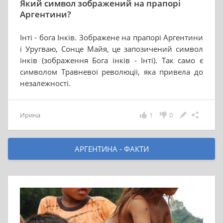
Який символ зображений на прапорі
Аргентини?
Інті - бога Інків. Зображене на прапорі Аргентини
і Уругваю, Сонце Майя, це запозичений символ
інків (зображення Бога інків - Інті). Так само є
символом Травневої революції, яка привела до
незалежності.
Ирина
1
0
АРГЕНТИНА - ФАКТИ