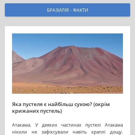
БРАЗИЛІЯ - ФАКТИ
Яка пустеля є найбільш сухою? (окрім
крижаних пустель)
Атакама. У деяких частинах пустелі Атакама
ніколи не зафіксували навіть краплі дощу.