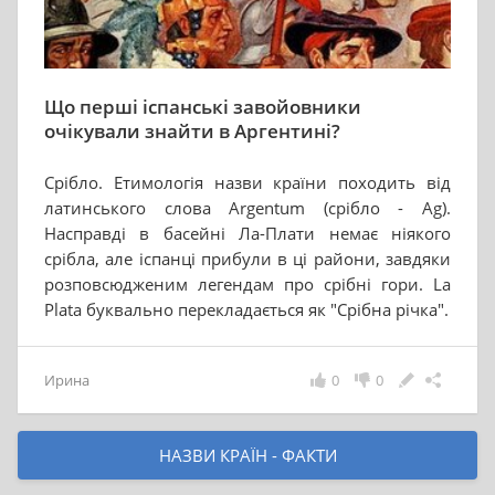
Що перші іспанські завойовники
очікували знайти в Аргентині?
Срібло. Етимологія назви країни походить від
латинського слова Argentum (срібло - Ag).
Насправді в басейні Ла-Плати немає ніякого
срібла, але іспанці прибули в ці райони, завдяки
розповсюдженим легендам про срібні гори. La
Plata буквально перекладається як "Срібна річка".
Ирина
0
0
НАЗВИ КРАЇН - ФАКТИ