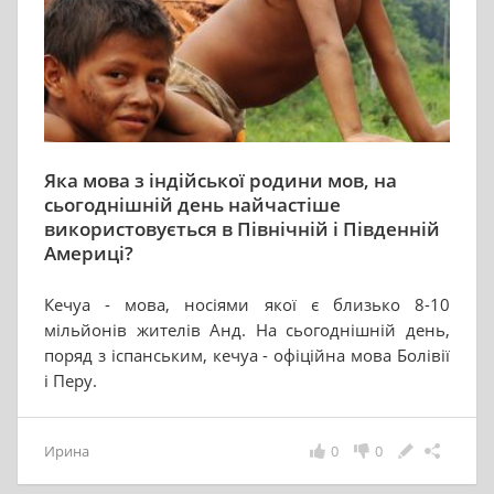
Яка мова з індійської родини мов, на
сьогоднішній день найчастіше
використовується в Північній і Південній
Америці?
Кечуа - мова, носіями якої є близько 8-10
мільйонів жителів Анд. На сьогоднішній день,
поряд з іспанським, кечуа - офіційна мова Болівії
і Перу.
Ирина
0
0