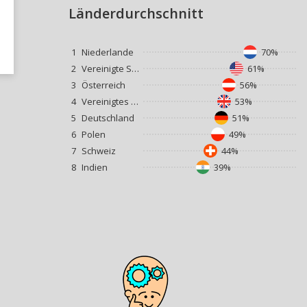
Länderdurchschnitt
1
Niederlande
70%
2
Vereinigte Staaten
61%
3
Österreich
56%
4
Vereinigtes Königreich
53%
5
Deutschland
51%
6
Polen
49%
7
Schweiz
44%
8
Indien
39%