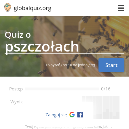
globalquiz.org
Quiz o
psz­czo­łach
Start
16 pytań
(po 10 na jedną grę)
Postęp
0/16
--
Wynik
Zaloguj się
Twój wynik jest lepszy, niż -- graczy i taki sam, jak --.