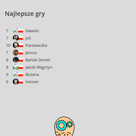
Najlepsze gry
7
Dawido
7
jvlc
10
Paróweczka
7
Janusz
8
Bartek Domin
8
Jakub Węgrzyn
9
Bożena
9
Venner