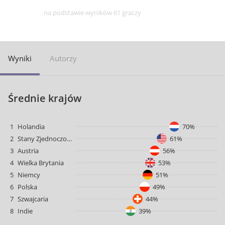
na podstawie wyników 61 graczy
Wyniki
Autorzy
Średnie krajów
1
Holandia
70%
2
Stany Zjednoczone
61%
3
Austria
56%
4
Wielka Brytania
53%
5
Niemcy
51%
6
Polska
49%
7
Szwajcaria
44%
8
Indie
39%