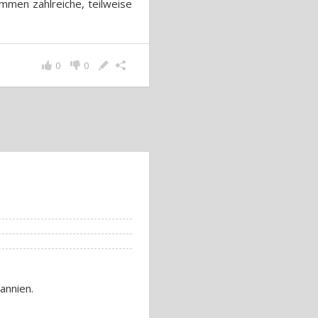
mmen zahlreiche, teilweise
0
0
annien.