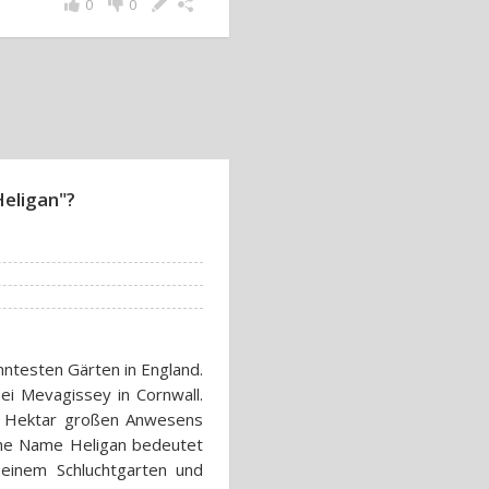
0
0
Heligan"?
nntesten Gärten in England.
bei Mevagissey in Cornwall.
00 Hektar großen Anwesens
che Name Heligan bedeutet
einem Schluchtgarten und