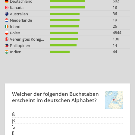
502
Deutschland
18
Kanada
36
Australien
19
Niederlande
26
Irland
4844
Polen
136
Vereinigtes Königreich
14
Philippinen
44
Indien
Welcher der folgenden Buchstaben
erscheint im deutschen Alphabet?
ß
β
Ъ
ჩ