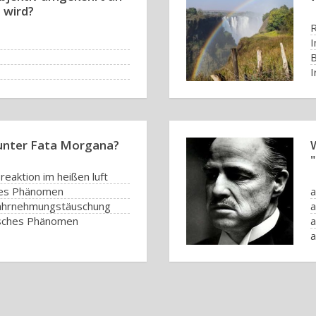
 wird?
R
I
B
I
unter Fata Morgana?
reaktion im heißen luft
ches Phänomen
a
 Wahrnehmungstäuschung
a
isches Phänomen
a
a