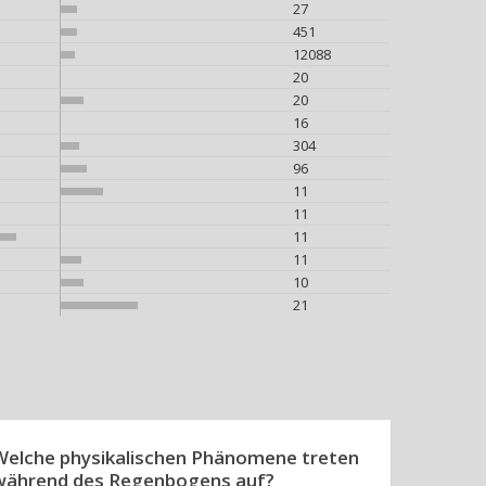
27
451
12088
20
20
16
304
96
11
11
11
11
10
21
Welche physikalischen Phänomene treten
während des Regenbogens auf?