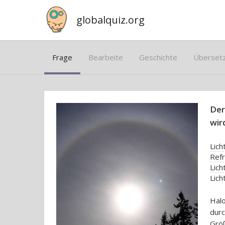
globalquiz.org
Frage
Bearbeite
Geschichte
Überset
Der
wir
Lich
Refr
Lich
Lich
Halo
durc
Größ