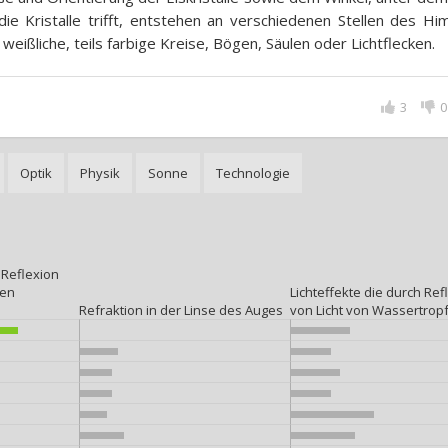
die Kristalle trifft, entstehen an verschiedenen Stellen des H
s weißliche, teils farbige Kreise, Bögen, Säulen oder Lichtflecken.
3
0
Optik
Physik
Sonne
Technologie
 Reflexion
len
Lichteffekte die durch Ref
Refraktion in der Linse des Auges
von Licht von Wassertrop