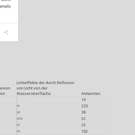
immels
Lichteffekte die durch Reflexion
lexion
von Licht von der
fen
Wasseroberfläche
Antworten
14
220
38
52
23
102