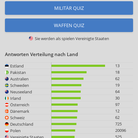
MILITÄR QUIZ
WAFFEN QUIZ
Sie werden als spielen
Vereinigte Staaten
Antworten Verteilung nach Land
13
Estland
18
Pakistan
62
Australien
19
Schweden
64
Neuseeland
30
Irland
97
Österreich
12
Dänemark
62
Schweiz
725
Deutschland
20096
Polen
525
Vereinigte Staaten