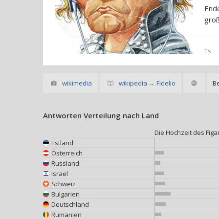
End
groß
Ts
wikimedia
wikipedia → Fidelio
B
Antworten Verteilung nach Land
Die Hochzeit des Figa
Estland
Österreich
Russland
Israel
Schweiz
Bulgarien
Deutschland
Rumänien