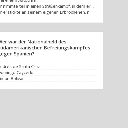
ei einem Autounfall.
Er nimmte teil in einen Straßenkampf, in dem er erschossen wurde.
Er erstickte an seinem eigenen Erbrochenen, nachdem er zu viel Alkohol getrunken hatte.
Wer war der Nationalheld des
südamerikanischen Befreiungskampfes
gegen Spanien?
ndrés de Santa Cruz
Domingo Caycedo
imón Bolívar
ristóbal Mendoza