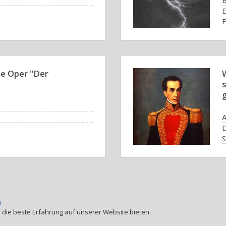
B
e Oper "Der
A
S
C
t
 die beste Erfahrung auf unserer Website bieten.