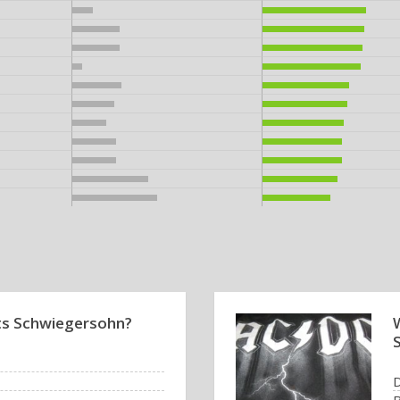
ts Schwiegersohn?
D