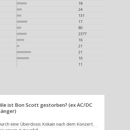
18
24
131
17
80
2377
16
21
21
10
11
Wie ist Bon Scott gestorben? (ex AC/DC
Sänger)
urch eine Überdosis Kokain nach dem Konzert.