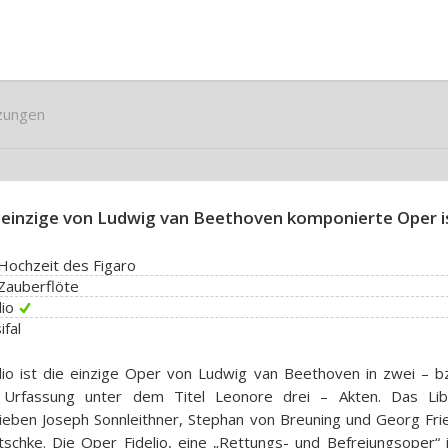
zungen
 einzige von Ludwig van Beethoven komponierte Oper i
Hochzeit des Figaro
Zauberflöte
lio
ifal
lio ist die einzige Oper von Ludwig van Beethoven in zwei – bz
 Urfassung unter dem Titel Leonore drei – Akten. Das Lib
ieben Joseph Sonnleithner, Stephan von Breuning und Georg Frie
tschke. Die Oper Fidelio, eine „Rettungs- und Befreiungsoper“ 