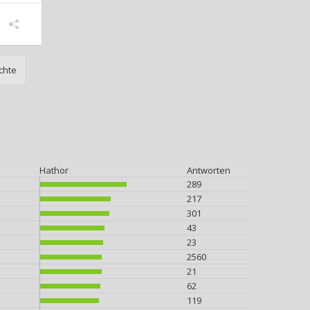
chte
Hathor
Antworten
289
217
301
43
23
2560
21
62
119