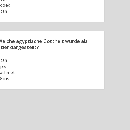
Sobek
tah
Welche ägyptische Gottheit wurde als
tier dargestellt?
tah
pis
Sachmet
siris