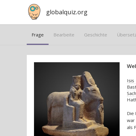
globalquiz.org
Frage
Bearbeite
Geschichte
Überset
Wel
Isis
Bas
Sac
Hat
Die 
war 
als 