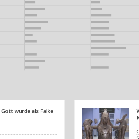
 Gott wurde als Falke
O
S