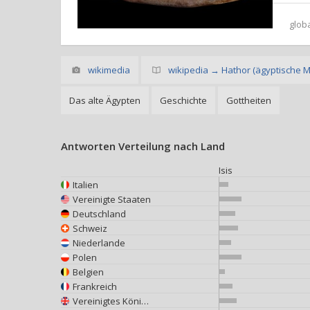
glob
wikimedia
wikipedia → Hathor (ägyptische M
Das alte Ägypten
Geschichte
Gottheiten
Antworten Verteilung nach Land
Isis
Italien
Vereinigte Staaten
Deutschland
Schweiz
Niederlande
Polen
Belgien
Frankreich
Vereinigtes Königreich