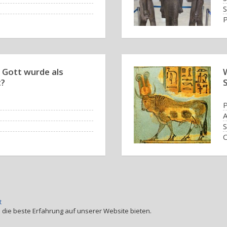
P
 Gott wurde als
t?
S
P
A
O
t
 die beste Erfahrung auf unserer Website bieten.