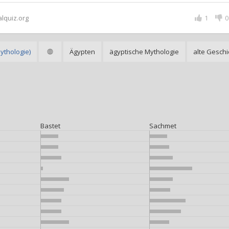
alquiz.org
1
0
ythologie)
Ägypten
ägyptische Mythologie
alte Geschi
Bastet
Sachmet