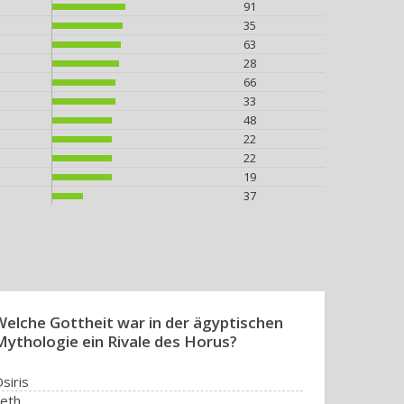
91
35
63
28
66
33
48
22
22
19
37
Welche Gottheit war in der ägyptischen
Mythologie ein Rivale des Horus?
siris
eth