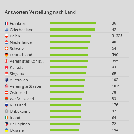
Antworten Verteilung nach Land
36
Frankreich
42
Griechenland
31325
Polen
40
Niederlande
64
Schweiz
596
Deutschland
355
Vereinigtes Königreich
83
Kanada
39
Singapur
102
Australien
1075
Vereinigte Staaten
78
Österreich
33
Weißrussland
176
Russland
42
Unbekannt
34
Irland
72
Philippinen
194
Ukraine