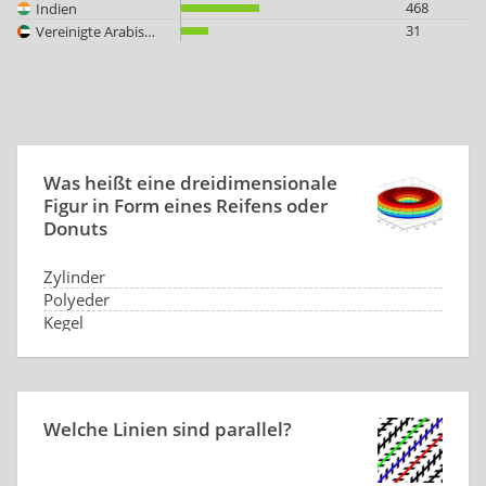
468
Indien
31
Vereinigte Arabische Emirate
Was heißt eine dreidimensionale
Figur in Form eines Reifens oder
Donuts
Zylinder
Polyeder
Kegel
Torus
Welche Linien sind parallel?