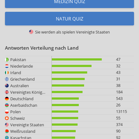
MEDIZIN QUIZ
NATUR QUIZ
Sie werden als spielen
Vereinigte Staaten
Antworten Verteilung nach Land
47
Pakistan
32
Niederlande
43
Irland
31
Griechenland
38
Australien
184
Vereinigtes Königreich
543
Deutschland
26
Aserbaidschan
13115
Polen
55
Schweiz
374
Vereinigte Staaten
90
Weißrussland
92
Kasachstan