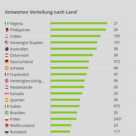
Antworten Verteilung nach Land
21
Nigeria
26
Philippinen
105
Indien
161
Vereinigte Staaten
38
Australien
58
Österreich
372
Deutschland
48
Schweiz
45
Frankreich
96
Vereinigtes Königreich
26
Niederlande
20
Kanada
36
Spanien
975
Italien
26
Brasilien
2421
Polen
24
Weißrussland
117
Russland