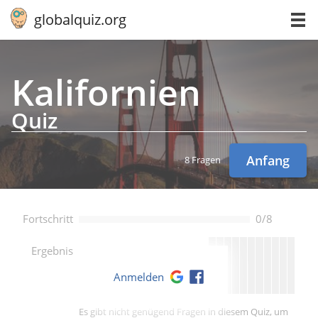
globalquiz.org
Ka­li­for­ni­en
Quiz
Anfang
8 Fragen
Fortschritt
0/8
--
Ergebnis
Anmelden
Es gibt nicht genügend Fragen in diesem Quiz, um