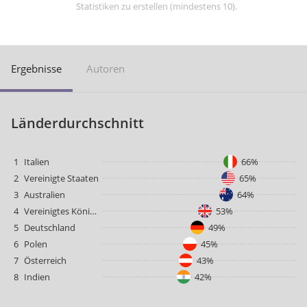
Statistiken zu erstellen (mindestens 10).
Ergebnisse
Autoren
Länderdurchschnitt
1
Italien
66%
2
Vereinigte Staaten
65%
3
Australien
64%
4
Vereinigtes Königreich
53%
5
Deutschland
49%
6
Polen
45%
7
Österreich
43%
8
Indien
42%