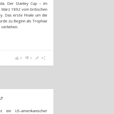
a. Der Stanley Cup – im
8. März 1892 vom britischen
y. Das erste Finale um die
urde zu Beginn als Trophäe
verliehen.
0
0
s?
st ein US-amerikanischer