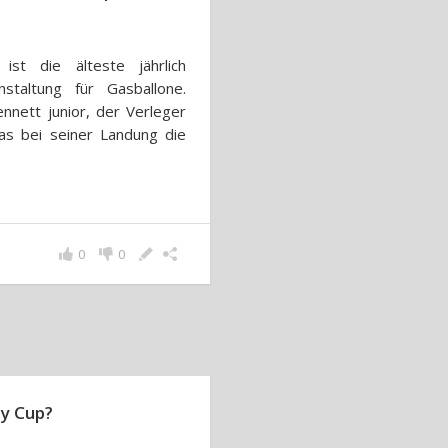
ist die älteste jährlich
nstaltung für Gasballone.
nnett junior, der Verleger
s bei seiner Landung die
0
0
y Cup?