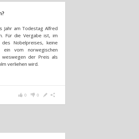
n?
es Jahr am Todestag Alfred
. Für die Vergabe ist, im
 des Nobelpreises, keine
rn ein vom norwegischen
, weswegen der Preis als
olm verliehen wird.
0
0