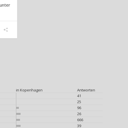
unter
in Kopenhagen
Antworten
41
25
96
26
666
39