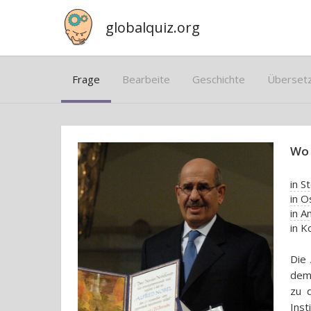
globalquiz.org
Frage
Bearbeite
Geschichte
Überset
Wo 
in S
in O
in 
in 
Die 
dem 
zu 
Ins