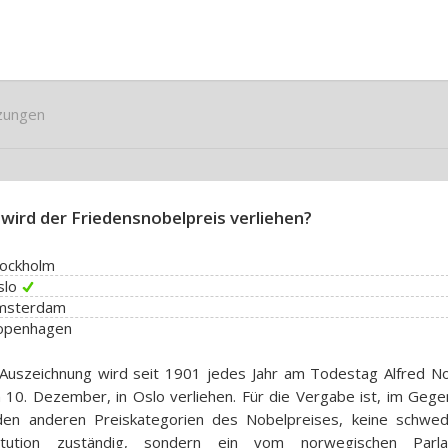
zungen
wird der Friedensnobelpreis verliehen?
tockholm
slo
Amsterdam
Kopenhagen
Auszeichnung wird seit 1901 jedes Jahr am Todestag Alfred No
10. Dezember, in Oslo verliehen. Für die Vergabe ist, im Gege
den anderen Preiskategorien des Nobelpreises, keine schwed
titution zuständig, sondern ein vom norwegischen Parl