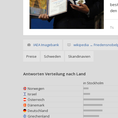
best
den 
Ts
IAEA Imagebank
wikipedia → Friedensnobel
Preise
Schweden
Skandinavien
Antworten Verteilung nach Land
in Stockholm
Norwegen
Israel
Österreich
Dänemark
Deutschland
Griechenland