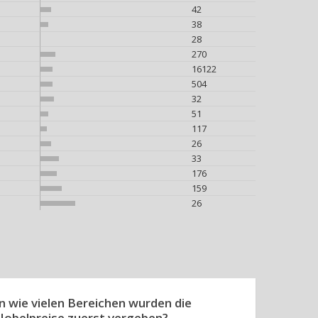
42
38
28
270
16122
504
32
51
117
26
33
176
159
26
In wie vielen Bereichen wurden die
Nobelpreise zuerst vergeben?