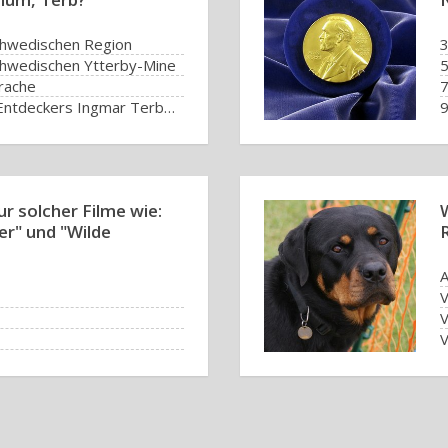
hwedischen Region
hwedischen Ytterby-Mine
prache
Aus dem Namen ihres Entdeckers Ingmar Terber
ur solcher Filme wie:
er" und "Wilde
A
V
V
V