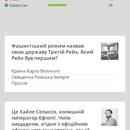
26
Казахстан
Фашистський режим назвав
свою державу Третій Рейх. Який
Рейх був першим?
Країна Карла Великого
Священна Римська Імперія
Пруссія
Рейнський союз
Це Хайле Селассіє, колишній
імператор Ефіопії. Чиїм
нащадком, згідно з офіційною
ефіопською генеалогією, він є?