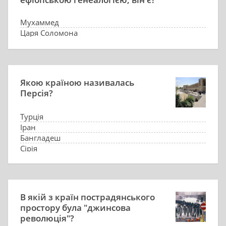
Мухаммед
Царя Соломона
Іісуса Христа
Рамзеса І
Якою країною називалась
Персія?
Турція
Іран
Бангладеш
Сірія
В якій з країн пострадянського
простору була "джинсова
революція"?