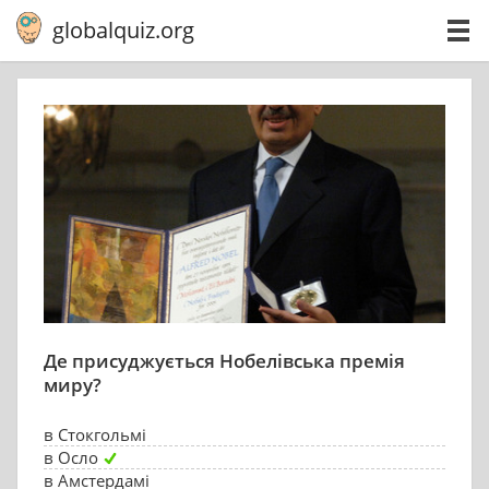
globalquiz.org
Де присуджується Нобелівська премія
миру?
в Стокгольмі
в Осло
в Амстердамі