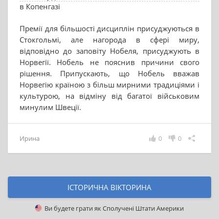
в Копенгазі
Премії для більшості дисциплін присуджуються в
Стокгольмі, але нагорода в сфері миру,
відповідно до заповіту Нобеля, присуджують в
Норвегії. Нобель не пояснив причини свого
рішення. Припускають, що Нобель вважав
Норвегію країною з більш мирними традиціями і
культурою, на відміну від багатої військовим
минулим Швеції.
Ирина
0
0
ІСТОРИЧНА ВІКТОРИНА
Ви будете грати як
Сполучені Штати Америки