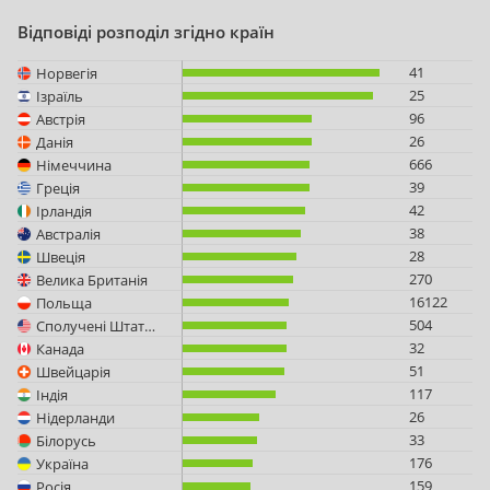
Відповіді розподіл згідно країн
41
Норвегія
25
Ізраїль
96
Австрія
26
Данія
666
Німеччина
39
Греція
42
Ірландія
38
Австралія
28
Швеція
270
Велика Британія
16122
Польща
504
Сполучені Штати Америки
32
Канада
51
Швейцарія
117
Індія
26
Нідерланди
33
Білорусь
176
Україна
159
Росія