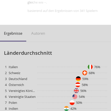
gleiche wie --.
basierend auf den Ergebnissen von 341 Spielern
Ergebnisse
Autoren
Länderdurchschnitt
1
Italien
76%
2
Schweiz
68%
3
Deutschland
59%
4
Österreich
58%
5
Vereinigtes Königreich
56%
6
Vereinigte Staaten
54%
7
Polen
50%
8
Indien
42%