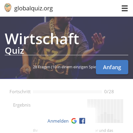
globalquiz.org
Wirt­schaft
Quiz
Anfang
28 Fragen
(10 in einem einzigen Spiel)
Fortschritt
0/28
--
Ergebnis
Anmelden
Ihre Punktzahl ist besser als -- Spieler und das