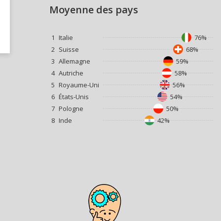
Moyenne des pays
1
Italie
76%
2
Suisse
68%
3
Allemagne
59%
4
Autriche
58%
5
Royaume-Uni
56%
6
États-Unis
54%
7
Pologne
50%
8
Inde
42%