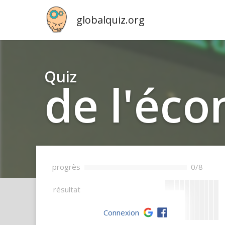
globalquiz.org
Quiz
de l'éco
progrès
0/8
--
résultat
Connexion