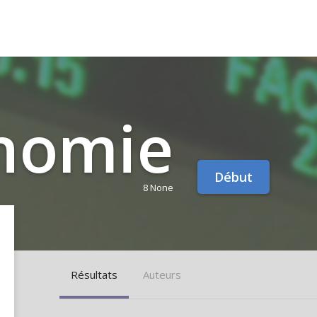
­no­mie
Début
8 None
Résultats
Auteurs