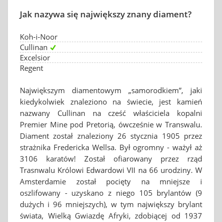
Jak nazywa się największy znany diament?
Koh-i-Noor
Cullinan
Excelsior
Regent
Największym diamentowym „samorodkiem”, jaki
kiedykolwiek znaleziono na świecie, jest kamień
nazwany Cullinan na cześć właściciela kopalni
Premier Mine pod Pretorią, ówcześnie w Transwalu.
Diament został znaleziony 26 stycznia 1905 przez
strażnika Fredericka Wellsa. Był ogromny - ważył aż
3106 karatów! Został ofiarowany przez rząd
Trasnwalu Królowi Edwardowi VII na 66 urodziny. W
Amsterdamie został pocięty na mniejsze i
oszlifowany - uzyskano z niego 105 brylantów (9
dużych i 96 mniejszych), w tym największy brylant
świata, Wielką Gwiazdę Afryki, zdobiącej od 1937