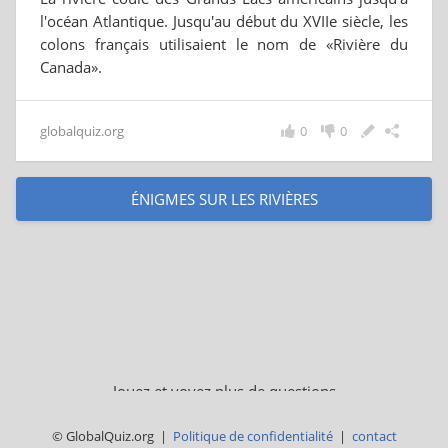
l'océan Atlantique. Jusqu'au début du XVIIe siècle, les
colons français utilisaient le nom de «Rivière du
Canada».
globalquiz.org
0
0
ÉNIGMES SUR LES RIVIÈRES
Jouez et voyez plus de questions
© GlobalQuiz.org |
Politique de confidentialité
|
contact
QUIZ DE L'AMÉRIQUE DU NORD